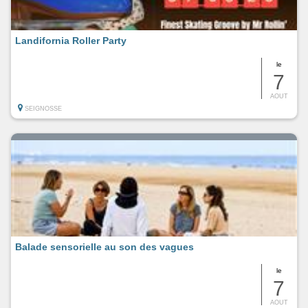
Landifornia Roller Party
le
7
AOUT
SEIGNOSSE
Balade sensorielle au son des vagues
le
7
AOUT