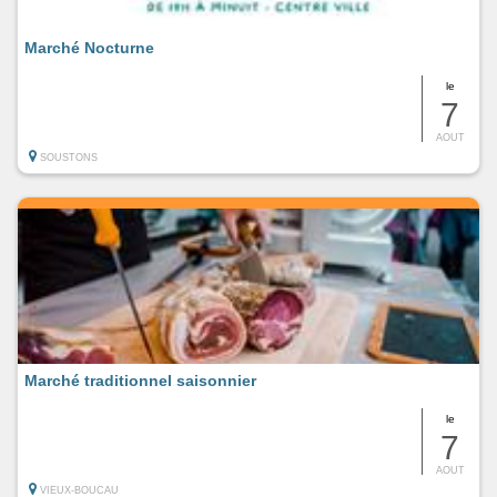
Marché Nocturne
le
7
AOUT
SOUSTONS
Marché traditionnel saisonnier
le
7
AOUT
VIEUX-BOUCAU