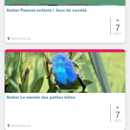
Atelier Parents-enfants / Jeux de société
le
7
AOUT
VIEUX-BOUCAU
Atelier Le monde des petites bêtes
le
7
AOUT
VIEUX-BOUCAU