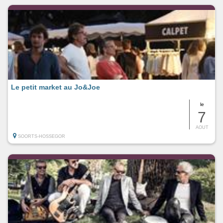
Le petit market au Jo&Joe
le
7
AOUT
SOORTS-HOSSEGOR