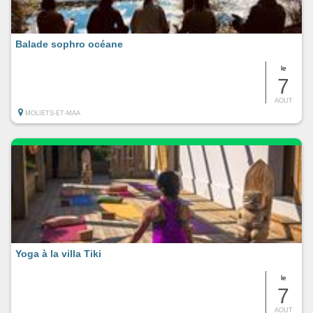
Balade sophro océane
le
7
AOUT
MOLIETS-ET-MAA
Yoga à la villa Tiki
le
7
AOUT