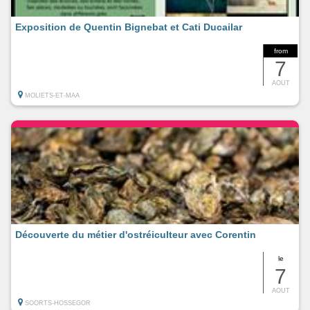
Exposition de Quentin Bignebat et Cati Ducailar
from
7
AOUT
MOLIETS-ET-MAA
Découverte du métier d'ostréiculteur avec Corentin
le
7
AOUT
SOORTS-HOSSEGOR