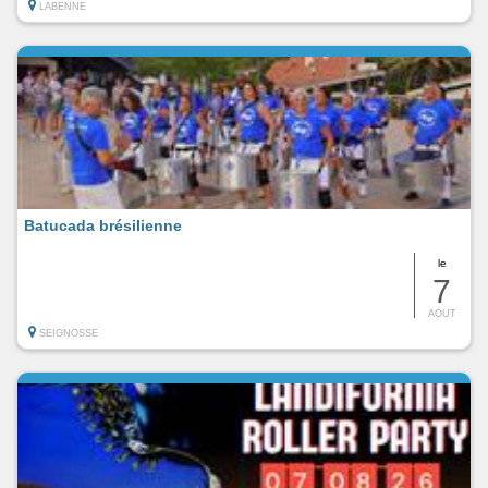
LABENNE
Batucada brésilienne
le
7
AOUT
SEIGNOSSE