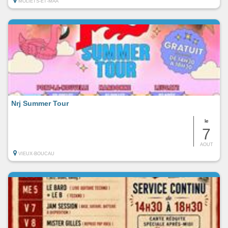
MOLIETS-ET-MAA
Nrj Summer Tour
le
7
AOUT
VIEUX-BOUCAU