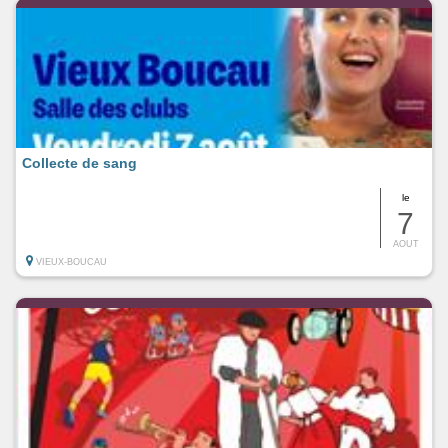
Collecte de sang
le
7
AOUT
VIEUX-BOUCAU