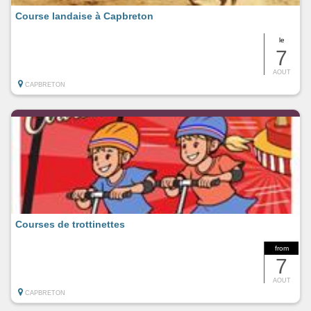
Course landaise à Capbreton
le
7
AOUT
CAPBRETON
Courses de trottinettes
from
7
AOUT
CAPBRETON