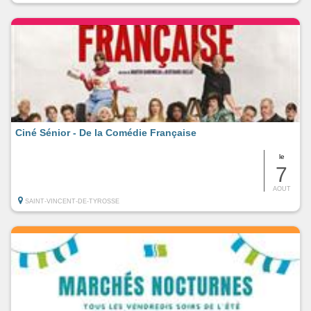
Ciné Sénior - De la Comédie Française
le
7
AOUT
SAINT-VINCENT-DE-TYROSSE