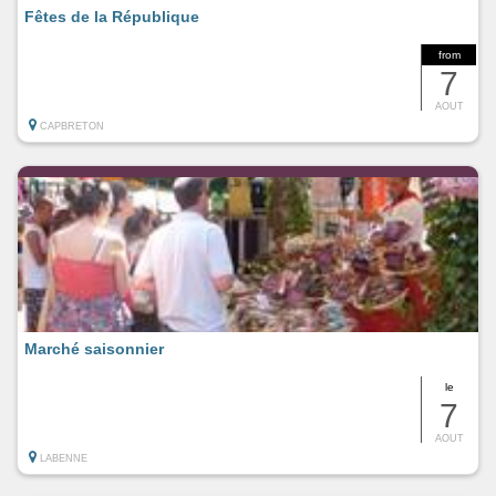
Fêtes de la République
from
7
AOUT
CAPBRETON
Marché saisonnier
le
7
AOUT
LABENNE