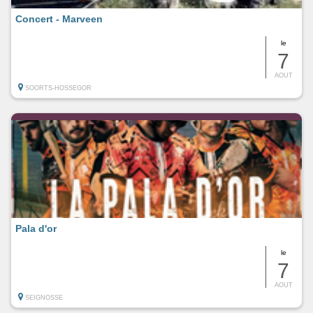
Concert - Marveen
le
7
AOUT
SOORTS-HOSSEGOR
Pala d'or
le
7
AOUT
SEIGNOSSE