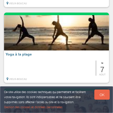
VIEUX-BOUCAU
Yoga à la plage
le
7
AOUT
VIEUX-BOUCAU
Ce site utilise des cookies techniques qui permettent et facilitent
OK
votre navigation. Ils sont indispensables et ne sauraient être
supprimés sans affecter l’accès au site et la navigation.
Gestion des cookies et données personnelles