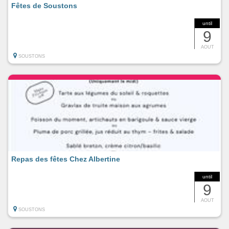
Fêtes de Soustons
until
9
AOUT
SOUSTONS
Repas des fêtes Chez Albertine
until
9
AOUT
SOUSTONS