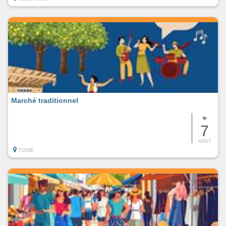
Marché traditionnel
le
7
AOUT
TOSSE