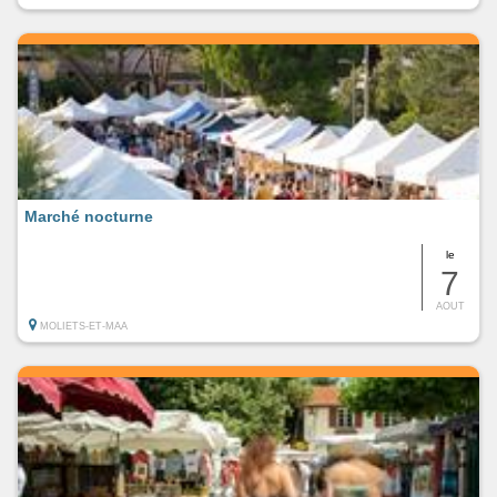
Marché nocturne
le
7
AOUT
MOLIETS-ET-MAA