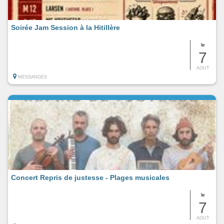
Soirée Jam Session à la Hitillère
le
7
AOUT
MESSANGES
Concert Repris de justesse - Plages musicales
le
7
AOUT