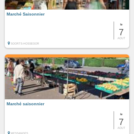
Marché Saisonnier
le
7
AOUT
SOORTS-HOSSEGOR
Marché saisonnier
le
7
AOUT
MESSANGES