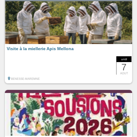
Visite à la miellerie Apis Mellona
until
7
AOUT
BENESSE-MAREMNE