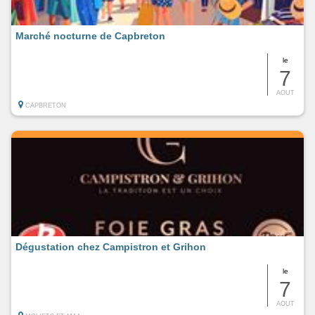
Marché nocturne de Capbreton
le
7
AOUT
CAPBRETON
Dégustation chez Campistron et Grihon
le
7
AOUT